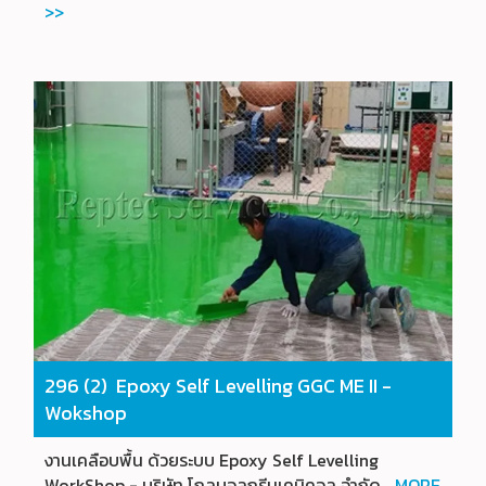
>>
296 (2) Epoxy Self Levelling GGC ME II -
Wokshop
งานเคลือบพื้น ด้วยระบบ Epoxy Self Levelling
WorkShop - บริษัท โกลบอลกรีนเคมิคอล จำกัด...
MORE