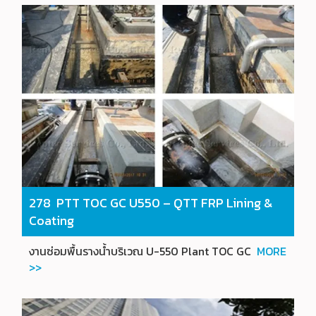
278 PTT TOC GC U550 – QTT FRP Lining &
Coating
งานซ่อมพื้นรางน้ำบริเวณ U-550 Plant TOC GC
MORE
>>