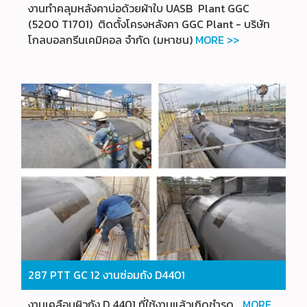
งานทำคลุมหลังคาบ่อด้วยผ้าใบ UASB Plant GGC
(5200 T1701) ติดตั้งโครงหลังคา GGC Plant - บริษัท
โกลบอลกรีนเคมิคอล จำกัด (มหาชน)
MORE >>
287 PTT GC 12 งานซ่อมถัง D4401
งานเคลือบผิวถัง D 4401 ที่ใช้งานแล้วเกิดชำรุด...
MORE